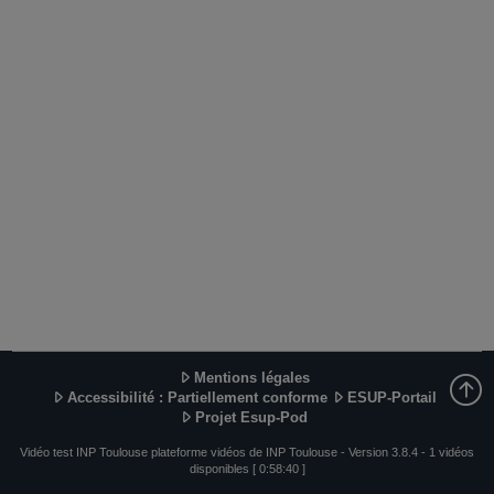
Mentions légales
Accessibilité : Partiellement conforme
ESUP-Portail
Projet Esup-Pod
Vidéo test INP Toulouse plateforme vidéos de INP Toulouse -
Version 3.8.4
- 1 vidéos
disponibles [ 0:58:40 ]